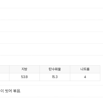
지방
탄수화물
나트륨
53.8
15.3
4
이 씻어 볶음.