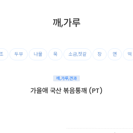
깨,가루
조
두부
나물
묵
소금,젓갈
장
면
떡
깨,가루,견과
가을애 국산 볶음통깨 (PT)