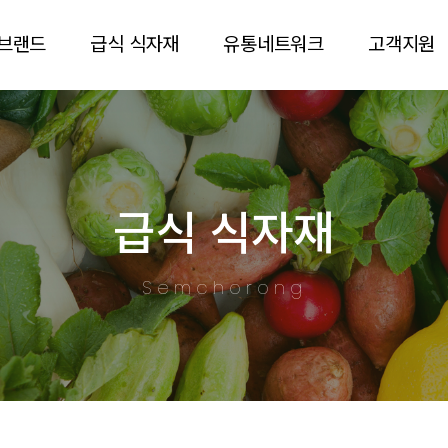
브랜드
급식 식자재
유통네트워크
고객지원
급식 식자재
Semchorong