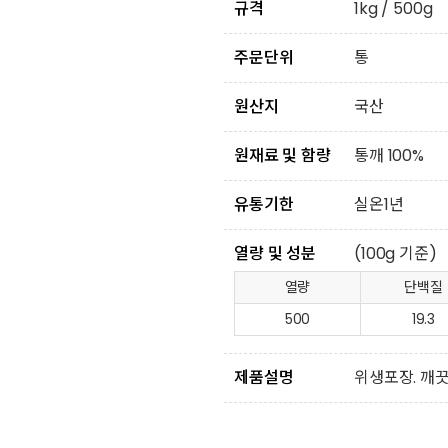
규격
1kg / 500g
주문단위
통
원산지
국산
원재료 및 함량
통깨 100%
유통기한
실온1년
열량 및 성분
(100g 기준)
열량
단백질
500
19.3
제품설명
위생포장. 깨끗