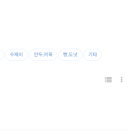
수제비
만두,어묵
빵,도넛
기타