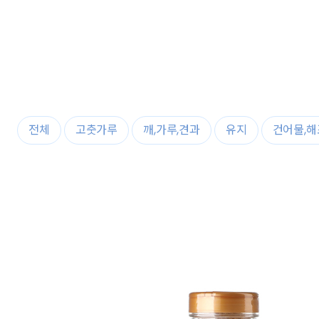
전체
고춧가루
깨,가루,견과
유지
건어물,해