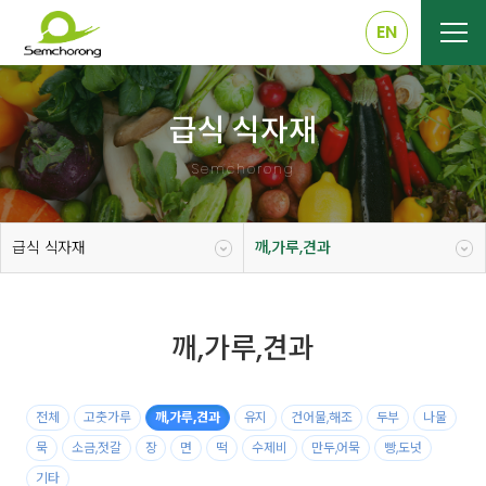
EN
급식 식자재
Semchorong
급식 식자재
깨,가루,견과
깨,가루,견과
전체
고춧가루
깨,가루,견과
유지
건어물,해조
두부
나물
묵
소금,젓갈
장
면
떡
수제비
만두,어묵
빵,도넛
기타