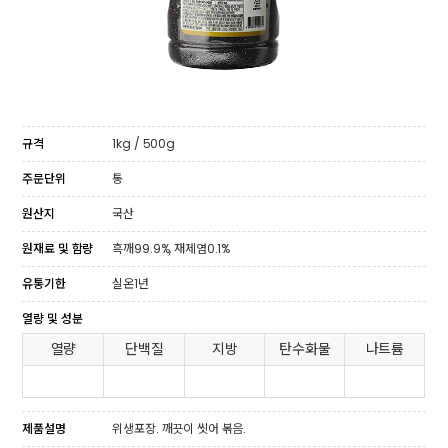
규격
1kg / 500g
주문단위
통
원산지
국산
원재료 및 함량
흑깨99.9%, 재제염0.1%
유통기한
실온1년
열량 및 성분
열량
단백질
지방
탄수화물
나트륨
제품설명
위생포장. 깨끗이 씻어 볶음.