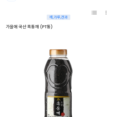
깨,가루,견과
가을애 국산 흑통깨 (PT통)