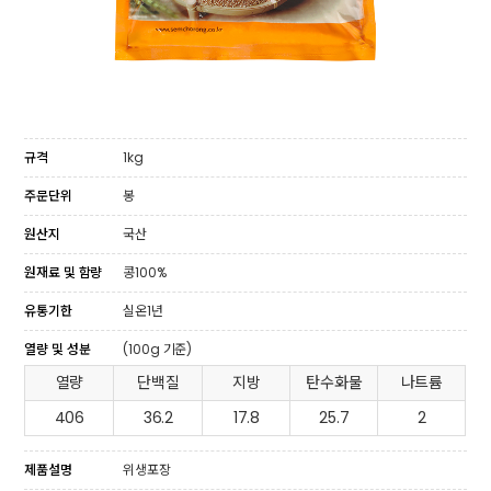
규격
1kg
주문단위
봉
원산지
국산
원재료 및 함량
콩100%
유통기한
실온1년
열량 및 성분
(100g 기준)
열량
단백질
지방
탄수화물
나트륨
406
36.2
17.8
25.7
2
제품설명
위생포장