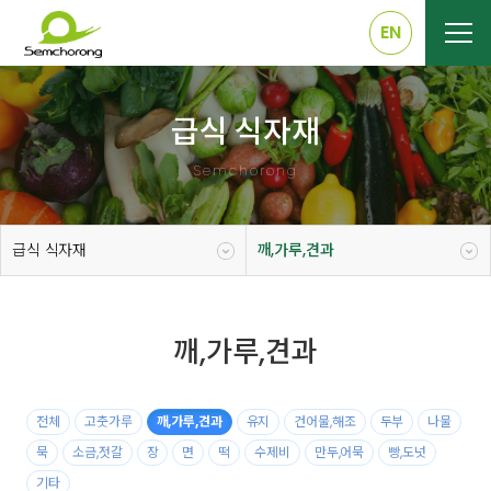
EN
급식 식자재
Semchorong
급식 식자재
깨,가루,견과
깨,가루,견과
전체
고춧가루
깨,가루,견과
유지
건어물,해조
두부
나물
묵
소금,젓갈
장
면
떡
수제비
만두,어묵
빵,도넛
기타