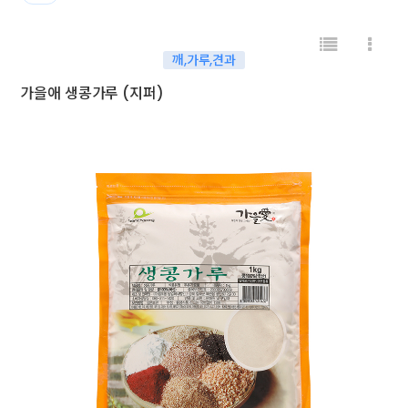
깨,가루,견과
가을애 생콩가루 (지퍼)