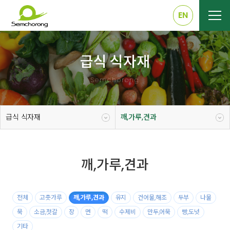
EN
급식 식자재
Semchorong
급식 식자재
깨,가루,견과
깨,가루,견과
전체
고춧가루
깨,가루,견과
유지
건어물,해조
두부
나물
묵
소금,젓갈
장
면
떡
수제비
만두,어묵
빵,도넛
기타