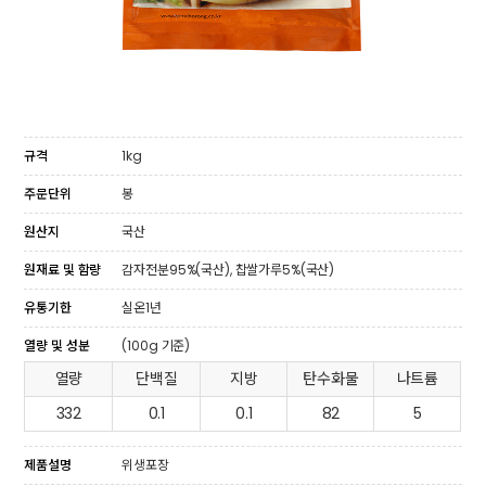
규격
1kg
주문단위
봉
원산지
국산
원재료 및 함량
감자전분95%(국산), 찹쌀가루5%(국산)
유통기한
실온1년
열량 및 성분
(100g 기준)
열량
단백질
지방
탄수화물
나트륨
332
0.1
0.1
82
5
제품설명
위생포장