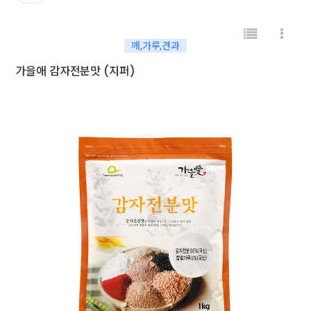
깨,가루,견과
가을애 감자전분맛 (지퍼)