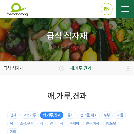
EN
급식 식자재
Semchorong
급식 식자재
깨,가루,견과
깨,가루,견과
전체
고춧가루
깨,가루,견과
유지
건어물,해조
두부
나물
묵
소금,젓갈
장
면
떡
수제비
만두,어묵
빵,도넛
기타