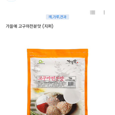
깨,가루,견과
가을애 고구마전분맛 (지퍼)