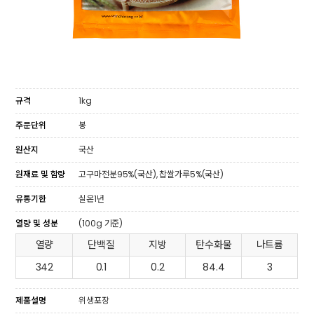
규격
1kg
주문단위
봉
원산지
국산
원재료 및 함량
고구마전분95%(국산), 찹쌀가루5%(국산)
유통기한
실온1년
열량 및 성분
(100g 기준)
열량
단백질
지방
탄수화물
나트륨
342
0.1
0.2
84.4
3
제품설명
위생포장