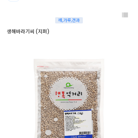
깨,가루,견과
생해바라기씨 (지퍼)