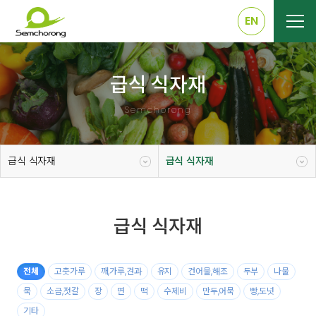
EN
급식 식자재
Semchorong
급식 식자재
급식 식자재
급식 식자재
전체
고춧가루
깨,가루,견과
유지
건어물,해조
두부
나물
묵
소금,젓갈
장
면
떡
수제비
만두,어묵
빵,도넛
기타