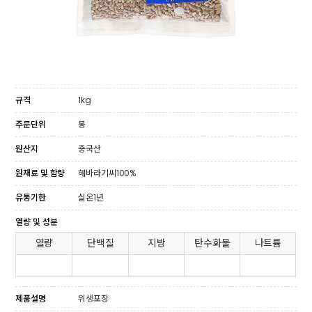
규격
1kg
주문단위
봉
원산지
중국산
원재료 및 함량
해바라기씨100%
유통기한
실온1년
열량 및 성분
열량
단백질
지방
탄수화물
나트륨
제품설명
위생포장